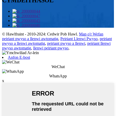
CYMDEITHASOL
© Hawlfraint - 2010-2024: Cedwir Pob Hawl.
Map o'r Wefan
peiriant pwyso a llenwi awtomatig
,
Peiriant Llenwi Pwyso
,
peiriant
pwyso a llenwi awtomatig
,
peiriant pwyso a llenwi
,
peiriant llenwi
pwyso awtomatig
,
llenwi peiriant pwyso
,
Anfon E-bost
WeChat
WhatsApp
x