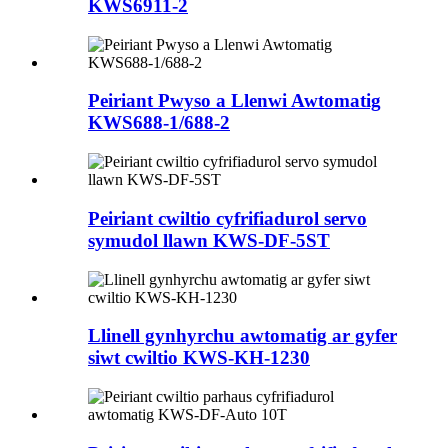
KWS6911-2
Peiriant Pwyso a Llenwi Awtomatig
KWS688-1/688-2
Peiriant cwiltio cyfrifiadurol servo
symudol llawn KWS-DF-5ST
Llinell gynhyrchu awtomatig ar gyfer
siwt cwiltio KWS-KH-1230