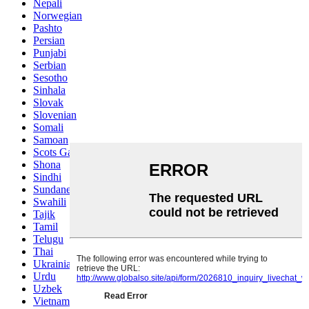
Nepali
Norwegian
Pashto
Persian
Punjabi
Serbian
Sesotho
Sinhala
Slovak
Slovenian
Somali
Samoan
Scots Gaelic
Shona
Sindhi
Sundanese
Swahili
Tajik
Tamil
Telugu
Thai
Ukrainian
Urdu
Uzbek
Vietnamese