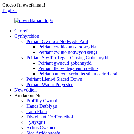
Croeso i'n gwefannau!
English
Cartref
Cynhyrchion
Peiriant Gwnïo a Nodwydd Aml
Peiriant cwiltio aml-nodwyddau
Peiriant cwiltio nodwydd sengl
Peiriant Stwffin Tegan Clustog Gobennydd
Peiriant gwneud gobennydd
Peiriant llenwi teganau moethus
Peiriannau cynhyrchu tecstilau cartref eraill
Peiriant Llenwi Siaced Down
Peiriant Wadio Polyester
Newyddion
Amdanom Ni
Proffil y Cwmni
Hanes Datblygu
Taith Ffatri
Diwylliant Corfforaethol
Tystysgrif
Achos Cwsmer
Sioe Arddangosfa