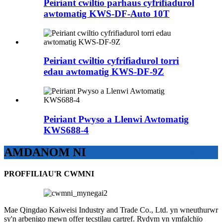
Peiriant cwiltio parhaus cyfrifiadurol
awtomatig KWS-DF-Auto 10T
Peiriant cwiltio cyfrifiadurol torri
edau awtomatig KWS-DF-9Z
Peiriant Pwyso a Llenwi Awtomatig
KWS688-4
AMDANOM NI
PROFFILIAU'R CWMNI
Mae Qingdao Kaiweisi Industry and Trade Co., Ltd. yn wneuthurwr
sy'n arbenigo mewn offer tecstilau cartref. Rydym yn ymfalchïo