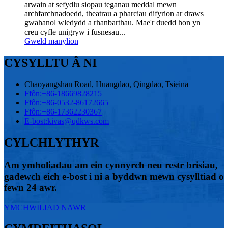
arwain at sefydlu siopau teganau meddal mewn
archfarchnadoedd, theatrau a pharciau difyrion ar draws
gwahanol wledydd a rhanbarthau. Mae'r duedd hon yn
creu cyfle unigryw i fusnesau...
Gweld manylion
CYSYLLTU Â NI
Chaoyangshan Road, Huangdao, Qingdao, Tsieina
Ffôn:
+86-18669828215
Ffôn:
+86-0532-86172665
Ffôn:
+86-17362230367
E-bost:
kivas@qdkws.com
CYLCHLYTHYR
Am ymholiadau am ein cynnyrch neu restr brisiau,
gadewch eich e-bost i ni a byddwn mewn cysylltiad o
fewn 24 awr.
YMCHWILIAD NAWR