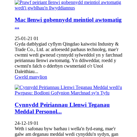
Mac llenwi gobennydd meintiol awtomatig
...
25-01-21 01
Gyda datblygiad cyflym Qingdao kaiweisi Industry &
Trade Co., Ltd. ac arloesedd parhaus technoleg, mae'r
cwmni wedi gwneud cynnydd sylweddol yn y farchnad
peiriannau llenwi awtomatig. Yn ddiweddar, roedd y
cwmni'n falch o dderbyn cwsmeriaid o'r Unol
Daleithiau...
Gweld manylion
Cynnydd Peiriannau Llenwi Teganau
Meddal Personol...
24-12-19 01
Wrth i safonau byw barhau i wella'n fyd-eang, mae'r
galw am deganau meddal wedi cynyddu'n sydyn, gan