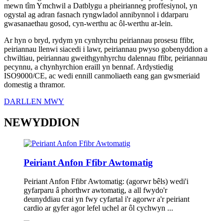
mewn tîm Ymchwil a Datblygu a pheirianneg proffesiynol, yn
ogystal ag adran fasnach ryngwladol annibynnol i ddarparu
gwasanaethau gosod, cyn-werthu ac ôl-werthu ar-lein.
Ar hyn o bryd, rydym yn cynhyrchu peiriannau prosesu ffibr,
peiriannau llenwi siacedi i lawr, peiriannau pwyso gobenyddion a
chwiltiau, peiriannau gweithgynhyrchu dalennau ffibr, peiriannau
pecynnu, a chynhyrchion eraill yn bennaf. Ardystiedig
ISO9000/CE, ac wedi ennill canmoliaeth eang gan gwsmeriaid
domestig a thramor.
DARLLEN MWY
NEWYDDION
Peiriant Anfon Ffibr Awtomatig
Peiriant Anfon Ffibr Awtomatig: (agorwr bêls) wedi'i
gyfarparu â phorthwr awtomatig, a all fwydo'r
deunyddiau crai yn fwy cyfartal i'r agorwr a'r peiriant
cardio ar gyfer agor lefel uchel ar ôl cychwyn ...